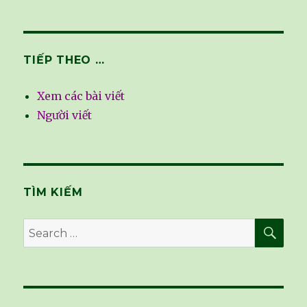
TIẾP THEO …
Xem các bài viết
Người viết
TÌM KIẾM
SE
Search
for: