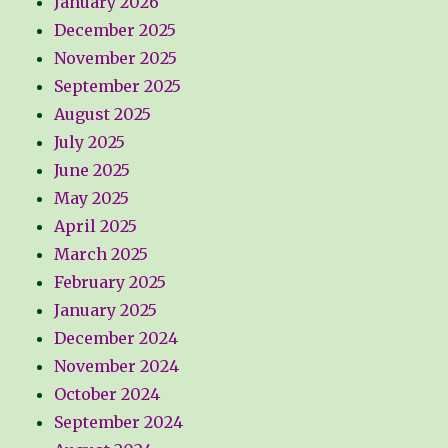
January 2026
December 2025
November 2025
September 2025
August 2025
July 2025
June 2025
May 2025
April 2025
March 2025
February 2025
January 2025
December 2024
November 2024
October 2024
September 2024