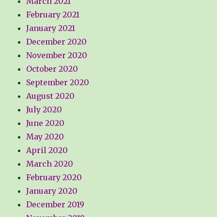
March 2021
February 2021
January 2021
December 2020
November 2020
October 2020
September 2020
August 2020
July 2020
June 2020
May 2020
April 2020
March 2020
February 2020
January 2020
December 2019