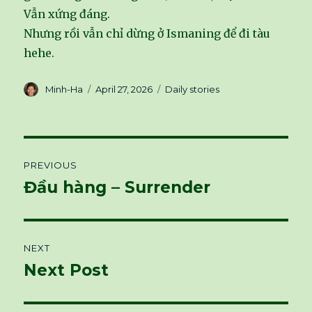
Vẫn xứng đáng.
Nhưng rồi vẫn chỉ dừng ở Ismaning để đi tàu
hehe.
Author
Minh-Ha
Posted
April 27, 2026
Categories
Daily stories
on
Post
PREVIOUS
navigation
Đầu hàng – Surrender
Previous
post:
NEXT
Next Post
Next
post: