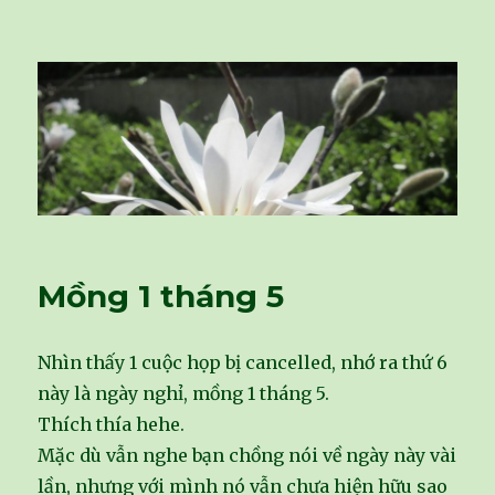
vivu-room
Mồng 1 tháng 5
Nhìn thấy 1 cuộc họp bị cancelled, nhớ ra thứ 6
này là ngày nghỉ, mồng 1 tháng 5.
Thích thía hehe.
Mặc dù vẫn nghe bạn chồng nói về ngày này vài
lần, nhưng với mình nó vẫn chưa hiện hữu sao