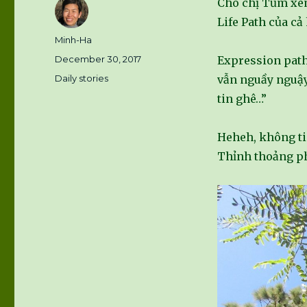
Cho chị Tủm x
Life Path của cả 
Author
Minh-Ha
Posted
December 30, 2017
Expression path 
on
Categories
Daily stories
vẫn nguầy nguậy 
tin ghê…”
Heheh, không tin
Thỉnh thoảng ph