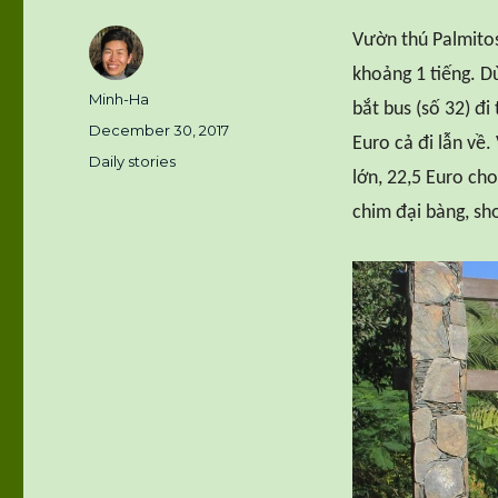
Vườn thú Palmitos
khoảng 1 tiếng. D
Author
Minh-Ha
bắt bus (số 32) đi
Posted
December 30, 2017
Euro cả đi lẫn về.
on
Categories
Daily stories
lớn, 22,5 Euro ch
chim đại bàng, sh