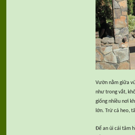
Vườn nằm giữa vùn
như trong vắt, khô
giống nhiều nơi k
lớn. Trừ cá heo, t
Để an ủi cái tâm 