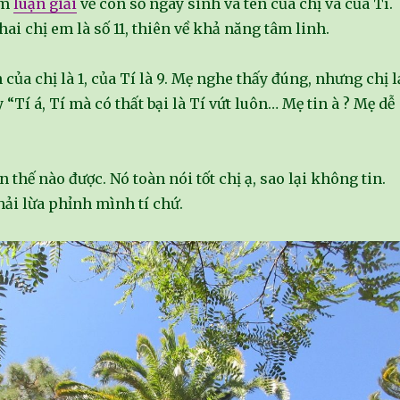
em
luận giải
về con số ngày sinh và tên của chị và của Tí.
hai chị em là số 11, thiên về khả năng tâm linh.
của chị là 1, của Tí là 9. Mẹ nghe thấy đúng, nhưng chị l
“Tí á, Tí mà có thất bại là Tí vứt luôn… Mẹ tin à ? Mẹ dễ
 thế nào được. Nó toàn nói tốt chị ạ, sao lại không tin.
ải lừa phỉnh mình tí chứ.