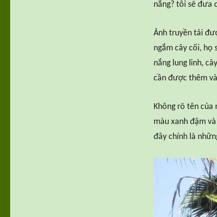
nắng? tôi sẽ đưa 
Ảnh truyền tải đư
ngắm cây cối, họ 
nắng lung linh, câ
cần được thêm và
Không rõ tên của 
màu xanh đậm và t
đây chính là nhữ