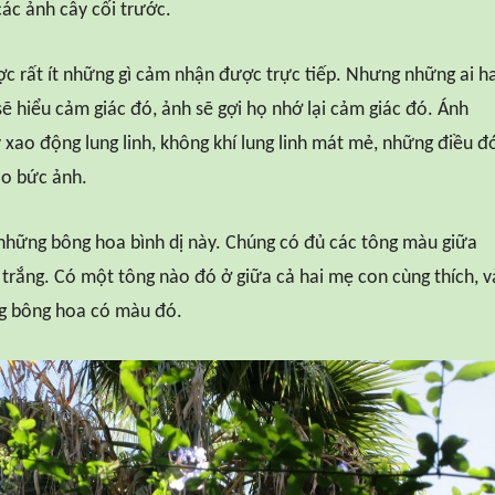
các ảnh cây cối trước.
ợc rất ít những gì cảm nhận được trực tiếp. Nhưng những ai h
sẽ hiểu cảm giác đó, ảnh sẽ gợi họ nhớ lại cảm giác đó. Ánh
y xao động lung linh, không khí lung linh mát mẻ, những điều đ
o bức ảnh.
những bông hoa bình dị này. Chúng có đủ các tông màu giữa
rắng. Có một tông nào đó ở giữa cả hai mẹ con cùng thích, v
ng bông hoa có màu đó.