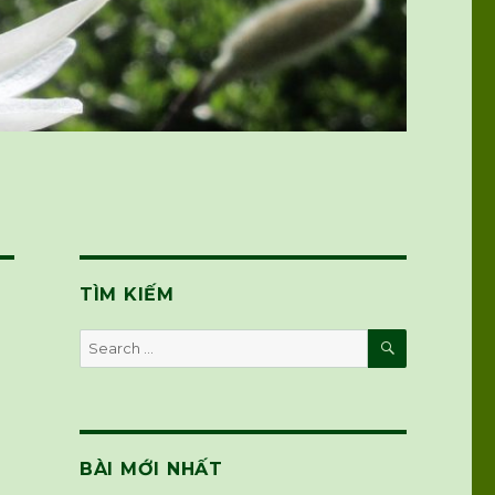
TÌM KIẾM
SEARCH
Search
for:
BÀI MỚI NHẤT