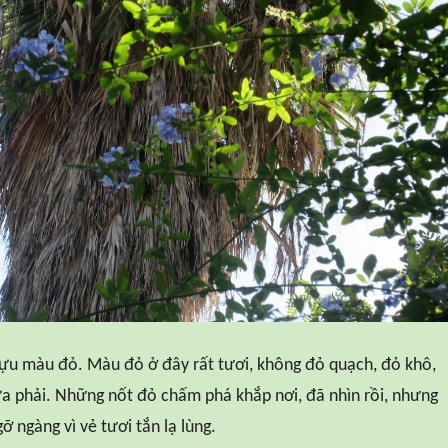
ựu màu đỏ. Màu đỏ ở đây rất tươi, không đỏ quạch, đỏ khô,
a phải. Những nốt đỏ chấm phá khắp nơi, đã nhìn rồi, nhưng
gỡ ngàng vì vẻ tươi tắn lạ lùng.