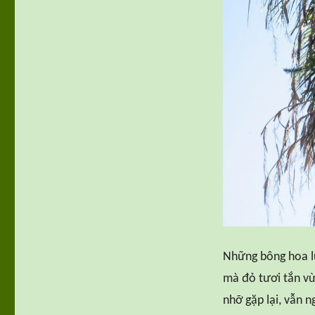
Những bông hoa l
mà đỏ tươi tắn vừ
nhỡ gặp lại, vẫn n