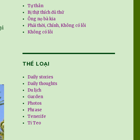
Tự thân
Bị thịt thích đủ thứ
Ông nọ bà kia
Phải thời, Chính, Không có lỗi
ại
Không có lỗi
THỂ LOẠI
Daily stories
Daily thoughts
Du lịch
Garden
Photos
Phrase
Tenerife
Ti Teo