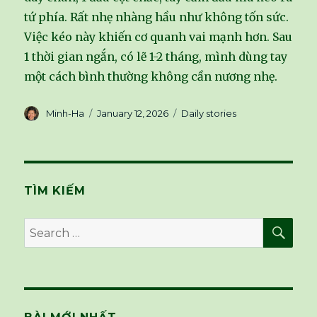
tứ phía. Rất nhẹ nhàng hầu như không tốn sức.
Việc kéo này khiến cơ quanh vai mạnh hơn. Sau
1 thời gian ngắn, có lẽ 1-2 tháng, mình dùng tay
một cách bình thường không cần nương nhẹ.
Author
Minh-Ha
Posted
January 12, 2026
Categories
Daily stories
on
TÌM KIẾM
SE
Search
for: