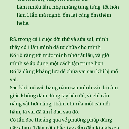
Làm nhiều lần, nhẹ nhàng tưng tửng, tốt hơn
làm 1 lần mà mạnh, ốm lại càng ốm thêm
hehe.
P.S. trong cả 1 cuộc đời thử và sửa sai, mình
thấy có 1 lần mình đã tự chữa cho mình.
Nó rõ ràng tới mức mình nhớ rất lâu, và giờ
mình sẽ áp dụng một cách tập trung hơn.
Đó là dùng kháng lực để chữa vai sau khi bị mổ
vai.
Sau khi mổ vai, hàng năm sau mình vẫn bị cảm
giác không dám dùng tay bên đó, vì chỉ cần
nâng vật hơi nặng, thậm chí rửa một cái nồi
hầm, là vai đã âm ỉ đau sau đó.
Có lần đọc thoáng qua về phương pháp dùng
dây chun, 1 đầu cột chắc, tay cầm đầu kia kéo ra