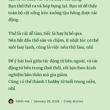
Bạn thử thở ra và hóp bụng lại. Bạn sẽ dễ thấy
toàn bộ cột sống kéo xuống tận hông được tác
động.
Thở là cái dễ làm, tiếc là hay bị bỏ qua.
Nên bắt đầu thở sâu và chậm, ít nhất lúc cơ thể
mỏi hay lạnh, cũng là việc nên thử làm, nhỉ.
Để ý hài hoà giữa tác động từ bên ngoài, và tác
động từ bên trong (hơi thở), rồi lựa theo kinh
nghiệm bản thân mà gia giảm.
Cũng có thể thành 1 hobby từ tuổi trung niên,
nhỉ.
Author
Minh-Ha
Posted
January 26, 2026
Categories
Daily stories
on