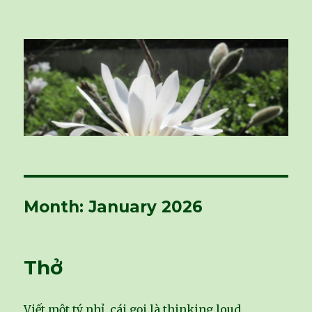
vivu-room
Month: January 2026
Thở
Viết một tý nhỉ, cái gọi là thinking loud.