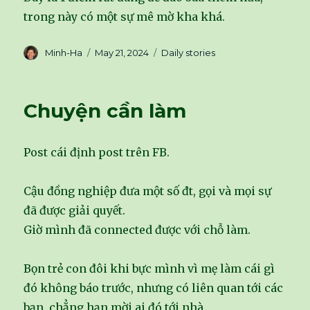
trong này có một sự mê mờ kha khá.
Author
Minh-Ha
Posted
May 21, 2024
Categories
Daily stories
on
Chuyện cần làm
Post cái định post trên FB.
Cậu đồng nghiệp đưa một số đt, gọi và mọi sự
đã được giải quyết.
Giờ mình đã connected được với chỗ làm.
Bọn trẻ con đôi khi bực mình vì mẹ làm cái gì
đó không báo trước, nhưng có liên quan tới các
bạn, chẳng hạn mời ai đó tới nhà.