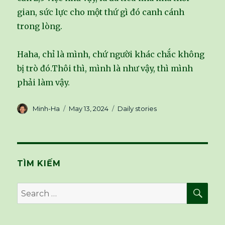
gian, sức lực cho một thứ gì đó canh cánh
trong lòng.
Haha, chỉ là mình, chứ người khác chắc không
bị trò đó.Thôi thì, mình là như vậy, thì mình
phải làm vậy.
Author
Minh-Ha
Posted
May 13, 2024
Categories
Daily stories
on
TÌM KIẾM
SE
Search
for: