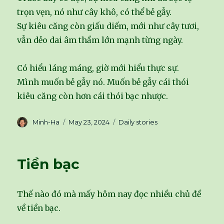
trọn vẹn, nó như cây khô, có thể bẻ gẫy.
Sự kiêu căng còn giấu diếm, mới như cây tươi,
vẫn dẻo dai âm thầm lớn mạnh từng ngày.
Có hiểu láng máng, giờ mới hiểu thực sự.
Mình muốn bẻ gẫy nó. Muốn bẻ gẫy cái thói
kiêu căng còn hơn cái thói bạc nhược.
Author
Minh-Ha
Posted
May 23, 2024
Categories
Daily stories
on
Tiền bạc
Thế nào đó mà mấy hôm nay đọc nhiều chủ đề
về tiền bạc.