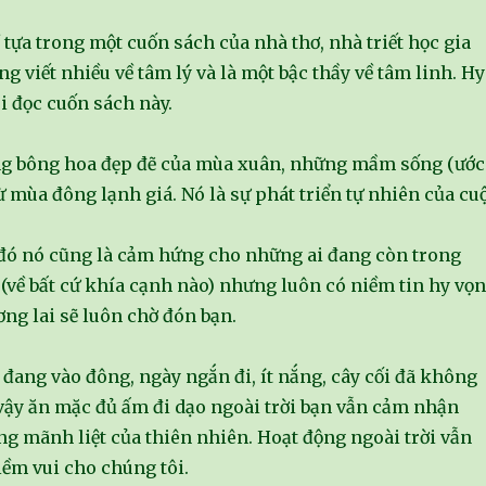
ề tựa trong một cuốn sách của nhà thơ, nhà triết học gia
ng viết nhiều về tâm lý và là một bậc thầy về tâm linh. Hy
ôi đọc cuốn sách này.
ng bông hoa đẹp đẽ của mùa xuân, những mầm sống (ước
ừ mùa đông lạnh giá. Nó là sự phát triển tự nhiên của cu
đó nó cũng là cảm hứng cho những ai đang còn trong
(về bất cứ khía cạnh nào) nhưng luôn có niềm tin hy vọ
ương lai sẽ luôn chờ đón bạn.
t đang vào đông, ngày ngắn đi, ít nắng, cây cối đã không
 vậy ăn mặc đủ ấm đi dạo ngoài trời bạn vẫn cảm nhận
ng mãnh liệt của thiên nhiên. Hoạt động ngoài trời vẫn
iềm vui cho chúng tôi.