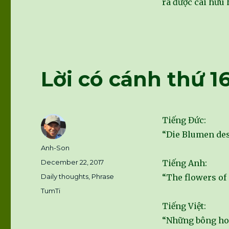
ra được cái hữu 
Lời có cánh thứ 1
Tiếng Đức:
“Die Blumen des
Author
Anh-Son
Posted
December 22, 2017
Tiếng Anh:
on
Categories
Daily thoughts
,
Phrase
“The flowers of
Tags
TumTi
Tiếng Việt:
“Những bông ho