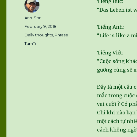
Tiếng Đức:
“Das Leben ist w
Author
Anh-Son
Posted
February 9, 2018
Tiếng Anh:
on
Categories
Daily thoughts
,
Phrase
“Life is like a mi
Tags
TumTi
Tiếng Việt:
“Cuộc sống khác
gương cũng sẽ m
Đây là một câu 
mắc trong cuộc s
vui cười ? Có phả
Chỉ khi nào bạn 
một cách tự nhiê
cách không ngờ 