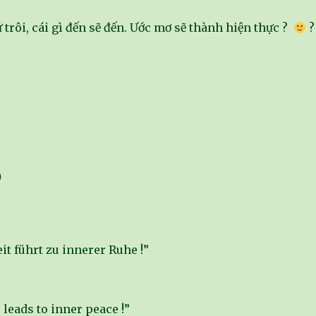
 trôi, cái gì đến sẽ đến. Ước mơ sẽ thành hiện thực ?
?
5
t führt zu innerer Ruhe !”
leads to inner peace !”