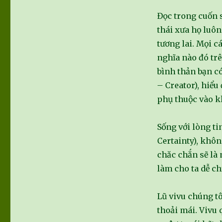
Đọc trong cuốn s
thái xưa họ luôn
tương lai. Mọi c
nghĩa nào đó tr
bình thản bạn có
– Creator), hiểu
phụ thuộc vào kh
Sống với lòng ti
Certainty), khôn
chăc chắn sẽ là 
làm cho ta dễ c
Lũ vivu chúng tô
thoải mái. Vivu 