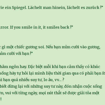
ie ein Spiegel. Lächelt man hinein, lächelt es zurück !”
rror. If you smile in it, it smiles back !”
 gì một chiếc gương soi. Nếu bạn mỉm cười vào gương,
ỉm cười với bạn !”
châm ngôn hay. Đặc biệt mỗi khi bạn cảm thấy có khúc
ống hãy tự hỏi lại mình liệu thời gian qua có phải bạn ít
i bạn quá nhiều suy tư, lo âu, vv… ?
biết dừng lại với những suy tư này, đón nhận cuộc sống
n, vui với từng ngày, mọi nút thắt sẽ được giải tỏa một
!