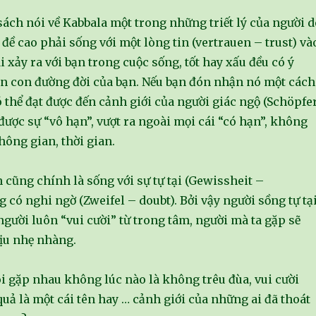
ách nói về Kabbala một trong những triết lý của người d
 đề cao phải sống với một lòng tin (vertrauen – trust) và
ái xảy ra với bạn trong cuộc sống, tốt hay xấu đều có ý
ên con đường đời của bạn. Nếu bạn đón nhận nó một cách
 thể đạt được đến cảnh giới của người giác ngộ (Schöpfe
 được sự “vô hạn”, vượt ra ngoài mọi cái “có hạn”, không
ông gian, thời gian.
n cũng chính là sống với sự tự tại (Gewissheit –
g có nghi ngờ (Zweifel – doubt). Bởi vậy người sồng tự tạ
người luôn “vui cười” từ trong tâm, người mà ta gặp sẽ
hịu nhẹ nhàng.
i gặp nhau không lúc nào là không trêu đùa, vui cười
quả là một cái tên hay … cảnh giới của những ai đã thoát