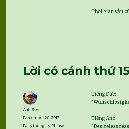
Thời gian vẫn cứ
Lời có cánh thứ 1
Tiếng Đức:
“Wunschlosigkei
Author
Anh-Son
Posted
December 20, 2017
Tiếng Anh:
on
Categories
Daily thoughts
,
Phrase
“Desirelessness 