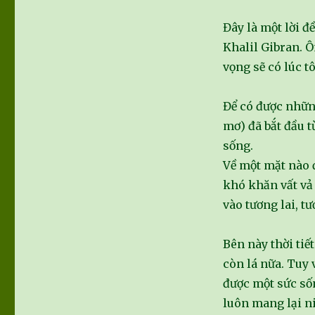
Đây là một lời đ
Khalil Gibran. Ô
vọng sẽ có lúc t
Để có được nhữ
mơ) đã bắt đầu t
sống.
Về một mặt nào 
khó khăn vất vả 
vào tương lai, t
Bên này thời tiế
còn lá nữa. Tuy
được một sức số
luôn mang lại n