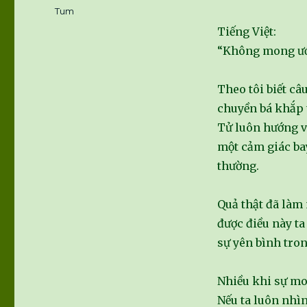
Tags
Tum
Tiếng Việt:
“Không mong ước
Theo tôi biết câ
chuyền bá khắp t
Tử luôn hướng v
một cảm giác bay
thường.
Quả thật đã làm
được điều này t
sự yên bình tro
Nhiều khi sự mon
Nếu ta luôn nhìn