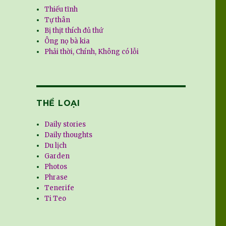
Thiếu tĩnh
Tự thân
Bị thịt thích đủ thứ
Ông nọ bà kia
Phải thời, Chính, Không có lỗi
THỂ LOẠI
Daily stories
Daily thoughts
Du lịch
Garden
Photos
Phrase
Tenerife
Ti Teo