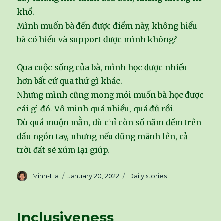
khổ.
Mình muốn bà đến được điểm này, không hiểu
bà có hiểu và support được mình không?
Qua cuộc sống của bà, mình học được nhiều
hơn bất cứ qua thứ gì khác.
Nhưng mình cũng mong mỏi muốn bà học được
cái gì đó. Vô minh quá nhiều, quá đủ rồi.
Dù quá muộn mằn, dù chỉ còn số năm đếm trên
đầu ngón tay, nhưng nếu dũng mãnh lên, cả
trời đất sẽ xúm lại giúp.
Author
Minh-Ha
Posted
January 20, 2022
Categories
Daily stories
on
Inclusiveness