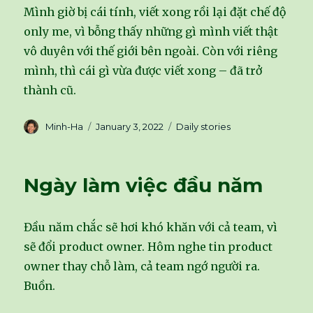
Mình giờ bị cái tính, viết xong rồi lại đặt chế độ
only me, vì bỗng thấy những gì mình viết thật
vô duyên với thế giới bên ngoài. Còn với riêng
mình, thì cái gì vừa được viết xong – đã trở
thành cũ.
Author
Minh-Ha
Posted
January 3, 2022
Categories
Daily stories
on
Ngày làm việc đầu năm
Đầu năm chắc sẽ hơi khó khăn với cả team, vì
sẽ đổi product owner. Hôm nghe tin product
owner thay chỗ làm, cả team ngớ người ra.
Buồn.