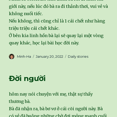
giới này, nếu lúc đó bà ra đi thảnh thơi, vui vẻ và
không nuối tiếc.
Nếu không, thì cũng chỉ là 1 cái chết như hàng
triệu triệu cái chết khác.
Ở bên kia linh hồn bà lại sẽ quay lại một vòng
quay khác, học lại bài học đời này.
Author
Minh-Ha
Posted
January 20, 2022
Categories
Daily stories
on
Đời người
hôm nay nói chuyện với mẹ, thật sự thấy
thương bà.
Bà đã nhận ra, bà bơ vơ ở cái cõi người này. Bà
có vẻ đã buông những chờ đợi mỏng manh cuối