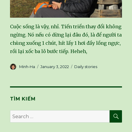
Cuộc sống là vậy, nhỉ. Tiến triển thay đổi không
ngừng. Nó nếu có dừng lại đâu đó, là để người ta
chùng xuống 1 chút, hít lấy 1 hơi đầy lồng ngực,
rồi lại xốc ba lô bước tiếp. Heheh,
Author
Minh-Ha
Posted
January 3, 2022
Categories
Daily stories
on
TÌM KIẾM
SE
Search
for: