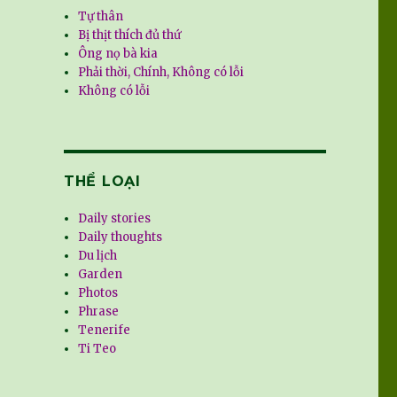
Tự thân
Bị thịt thích đủ thứ
Ông nọ bà kia
Phải thời, Chính, Không có lỗi
Không có lỗi
THỂ LOẠI
Daily stories
Daily thoughts
Du lịch
Garden
Photos
Phrase
Tenerife
Ti Teo