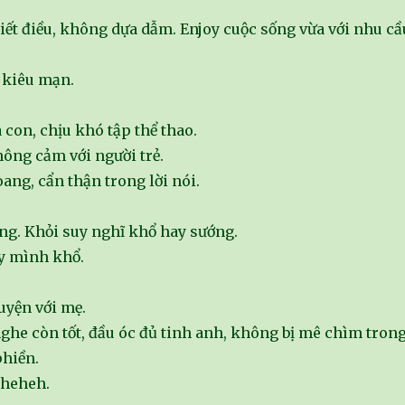
biết điều, không dựa dẫm. Enjoy cuộc sống vừa với nhu cầ
 kiêu mạn.
con, chịu khó tập thể thao.
hông cảm với người trẻ.
ng, cẩn thận trong lời nói.
ống. Khỏi suy nghĩ khổ hay sướng.
y mình khổ.
uyện với mẹ.
nghe còn tốt, đầu óc đủ tinh anh, không bị mê chìm tron
phiền.
 heheh.