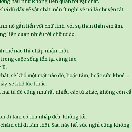
ướng hầu như không liên quan tới vật chất.
khá đủ đầy về vật chất, nên ít nghĩ về nó là chuyện tất
nh nó gắn liền với chữ tình, với sự than thản êm ấm.
g liên quan nhiều tới chữ tự do.
h thế nào thì chấp nhận thôi.
trong cuộc sống tồn tại cùng lúc.
 B.
chất, sẽ khổ một mặt nào đó, hoặc tâm, hoặc sức khoẻ,…
ày, sẽ khổ lúc khác.
, hai từ đó cũng như rất nhiều các từ khác, không còn c
on đi làm có thu nhập đều, không tồi.
 chăm chỉ đi làm thôi. Sau này hết sức nghỉ cũng không