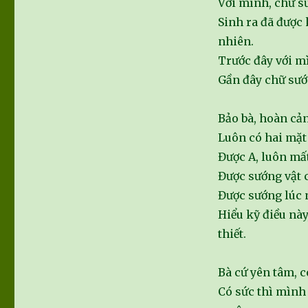
Với mình, chữ s
Sinh ra đã được 
nhiên.
Trước đây với mì
Gần đây chữ sướn
Bảo bà, hoàn cản
Luôn có hai mặt 
Được A, luôn mất
Được sướng vật 
Được sướng lúc n
Hiểu kỹ điều này
thiết.
Bà cứ yên tâm, c
Có sức thì mình