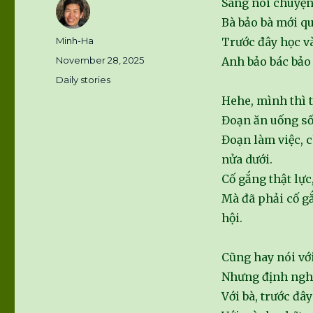
Sáng nói chuyện
Bà bảo bà mới qu
Author
Minh-Ha
Trước đây học và
Posted
November 28, 2025
Anh bảo bác bảo 
on
Categories
Daily stories
Hehe, mình thì 
Đoạn ăn uống sốn
Đoạn làm việc, 
nửa dưới.
Cố gắng thật lực
Mà đã phải cố gắ
hội.
Cũng hay nói với
Nhưng định nghĩ
Với bà, trước đâ