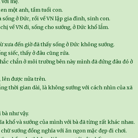
 với mẹ.
en một anh, tầm tuổi con.
 sống ở Đức, rồi về VN lập gia đình, sinh con.
chị về VN đi, sống cho sướng, ở Đức khổ lắm.
từ xưa đến giờ đã thấy sống ở Đức không sướng.
g siếc, thấy ở đâu cũng rứa.
chắc chắn ở môi trường bên này mình đã đứng đâu đó ở
, lên được nửa trên.
ng thời gian dài, là không sướng với cách nhìn của xã
 bà như vậy.
a khổ và sướng của mình với bà đã từng rất khác nhau.
y chữ sướng đồng nghĩa với ăn ngon mặc đẹp đi chơi.