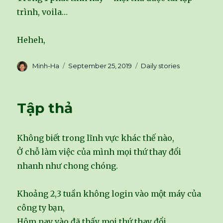
trình, voila…
Heheh,
Author
Minh-Ha
Posted
September 25, 2019
Categories
Daily stories
on
Tập thả
Không biết trong lĩnh vực khác thế nào,
Ở chỗ làm việc của mình mọi thứ thay đổi
nhanh như chong chóng.
Khoảng 2,3 tuần không login vào một máy của
công ty bạn,
Hôm nay vào đã thấy mọi thứ thay đổi.