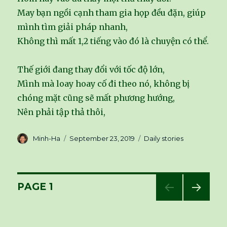
May bạn ngồi cạnh tham gia họp đều đặn, giúp
mình tìm giải pháp nhanh,
Không thì mất 1,2 tiếng vào đó là chuyện có thể.
Thế giới đang thay đổi với tốc độ lớn,
Mình mà loay hoay cố đi theo nó, không bị
chóng mặt cũng sẽ mất phương hướng,
Nên phải tập thả thôi,
Author
Minh-Ha
Posted
September 23, 2019
Categories
Daily stories
on
Posts
PAGE
1
NEXT
navigation
PAG
E