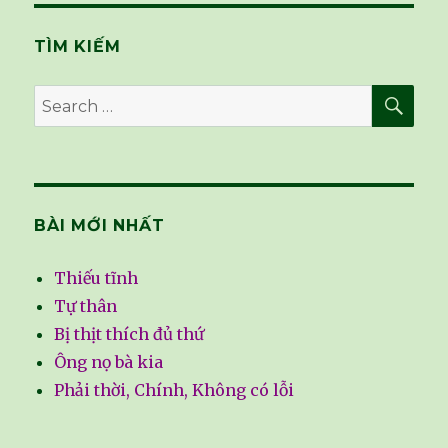
TÌM KIẾM
SE
Search
for:
BÀI MỚI NHẤT
Thiếu tĩnh
Tự thân
Bị thịt thích đủ thứ
Ông nọ bà kia
Phải thời, Chính, Không có lỗi