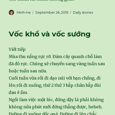
Author
Minh-Ha
Posted
September 26, 2019
Categories
Daily stories
on
Vốc khổ và vốc sướng
Viết tiếp
Mùa thu nắng rực rỡ. Đám cây quanh chỗ làm
đã đỏ rực. Chúng sẽ chuyển sang vàng tuần sau
hoặc tuần sau nữa.
Cuối tuần vừa rồi đi dạo núi với bạn chồng, đi
lên rồi đi xuống, thứ 2 thứ 3 bắp chân bắp đùi
đau ê ẩm.
Ngồi làm việc một lúc, đứng dậy là phải khòng
khòng nửa phút mới đứng thẳng được, heheh.
Đường đi xuống dốc quá. Đường đi lên chắc