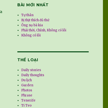
BÀI MỚI NHẤT
ưa
Tự thân
Bị thịt thích đủ thứ
Ông nọ bà kia
Phải thời, Chính, Không có lỗi
Không có lỗi
THỂ LOẠI
Daily stories
Daily thoughts
Du lịch
Garden
Photos
Phrase
Tenerife
Ti Teo