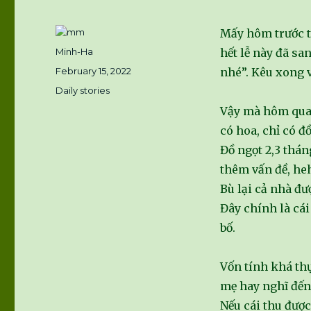
Mấy hôm trước th
Author
Minh-Ha
hết lễ này đã sa
Posted
February 15, 2022
nhé”. Kêu xong v
on
Categories
Daily stories
Vậy mà hôm qua 
có hoa, chỉ có đồ
Đồ ngọt 2,3 tháng
thêm vấn đề, he
Bù lại cả nhà đư
Đây chính là cái
bố.
Vốn tính khá thự
mẹ hay nghĩ đến 
Nếu cái thu được