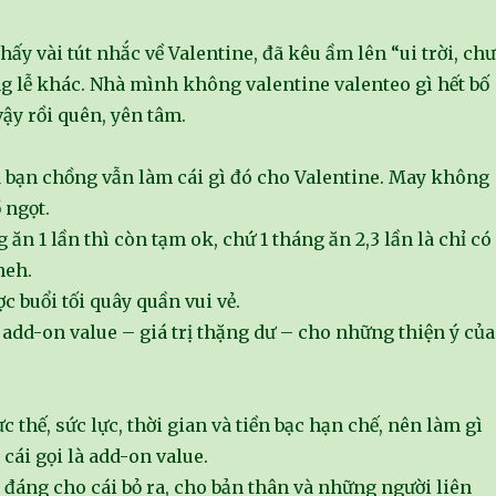
ấy vài tút nhắc về Valentine, đã kêu ầm lên “ui trời, ch
ng lễ khác. Nhà mình không valentine valenteo gì hết bố
ậy rồi quên, yên tâm.
bạn chồng vẫn làm cái gì đó cho Valentine. May không
 ngọt.
 ăn 1 lần thì còn tạm ok, chứ 1 tháng ăn 2,3 lần là chỉ có
heh.
ợc buổi tối quây quần vui vẻ.
 add-on value – giá trị thặng dư – cho những thiện ý của
c thế, sức lực, thời gian và tiền bạc hạn chế, nên làm gì
cái gọi là add-on value.
 đáng cho cái bỏ ra, cho bản thân và những người liên