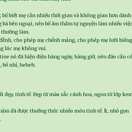
y, bố biết mẹ cần nhiều thời gian và không gian hơn dành
g bà bên ngoại, nên bố âm thầm tự nguyện làm nhiều việ
 thường làm.
đễnh, cho phép mẹ chểnh mảng, cho phép mẹ lười biếng
g lúc mẹ không vui.
ine nó đã hiện diện hàng ngày, hàng giờ, nên đâu cần c
, bố nhỉ, heheh.
t đẹp, tinh tế. Đẹp từ màu sắc cánh hoa, ngon từ lớp ke
.
năm đã được thưởng thức nhiều món tinh tế. Ít, nhỏ gọn
.