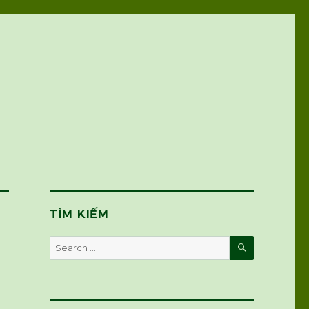
TÌM KIẾM
SEARCH
Search
for: