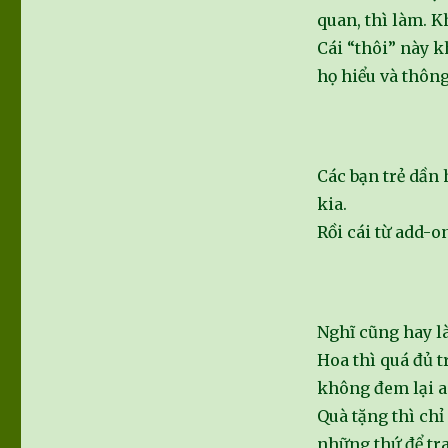
quan, thì làm. K
Cái “thôi” này k
họ hiểu và thôn
Các bạn trẻ dần
kia.
Rồi cái từ add-o
Nghĩ cũng hay l
Hoa thì quá đủ t
không đem lại a
Quà tặng thì ch
những thứ để tr